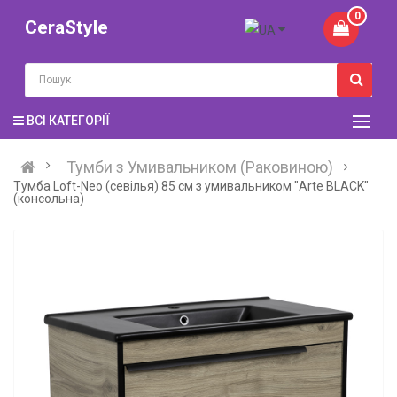
0
CeraStyle
ВСІ КАТЕГОРІЇ
Тумби з Умивальником (Раковиною)
Тумба Loft-Neo (севілья) 85 см з умивальником "Arte BLACK"
(консольна)