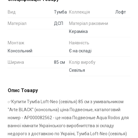
Вид
Тумба
Коллекція
Лофт
Матеріал
ДСП
Матеріал раковини
Кераміка
Монтаж
Наявність
Консольний
Є на складі
Ширина
85 см
Колір виробу
Севілья
Опис Товару
✅Купити Тумба Loft-Neo (севілья) 85 см з умивальником
"Arte BLACK" (консольна) ціна Подвесные, каталоговий
номер - АР000082562 - це нова Подвесные Aqua Rodos для
ванної кімнати Українського виробнитства зі складу
недорого з доставкою по Україні, Тумба Loft-Neo (севілья)