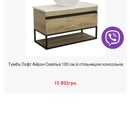
Тумба Лофт Айрон Севілья 100 см зі стільницею консольна
15 892грн.
Слайдер дополнительного: Нечего
×
отобразить!