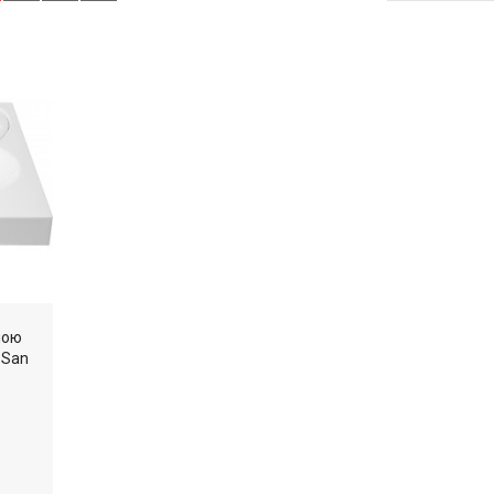
ною
 San