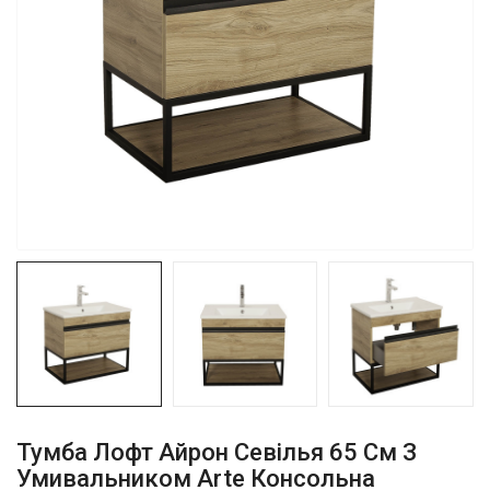
Тумба Лофт Айрон Севілья 65 См З
Умивальником Arte Консольна