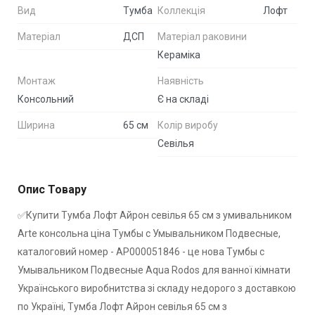
Вид
Тумба
Коллекція
Лофт
Матеріал
ДСП
Матеріал раковини
Кераміка
Монтаж
Наявність
Консольний
Є на складі
Ширина
65 см
Колір виробу
Севілья
Опис Товару
✅Купити Тумба Лофт Айрон севілья 65 см з умивальником
Arte консольна ціна Тумбы с Умывальником Подвесные,
каталоговий номер - АР000051846 - це нова Тумбы с
Умывальником Подвесные Aqua Rodos для ванної кімнати
Українського виробнитства зі складу недорого з доставкою
по Україні, Тумба Лофт Айрон севілья 65 см з