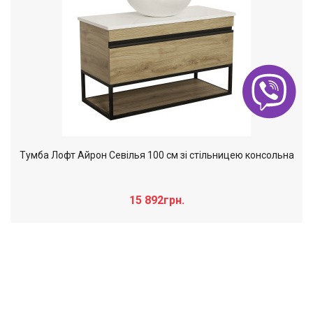
Тумба Лофт Айрон Севілья 100 см зі стільницею консольна
15 892грн.
Слайдер дополнительного: Нечего
×
отобразить!