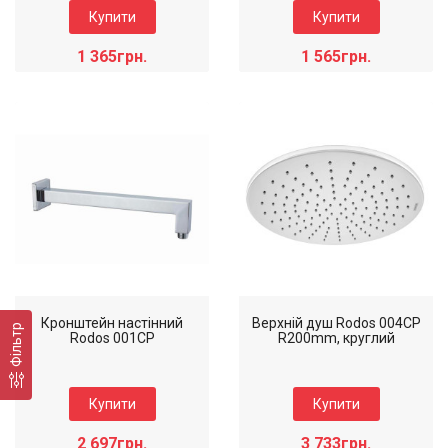
Купити
Купити
1 365грн.
1 565грн.
Коллекція: Rodos
Коллекція: Rodos
Наявність: Є на складі
Наявність: Товар у дорозі
Колір виробу: Хром
Колір виробу: Хром
Кронштейн настінний
Верхній душ Rodos 004CP
Фільтр
Rodos 001CP
R200mm, круглий
Купити
Купити
2 697грн.
3 733грн.