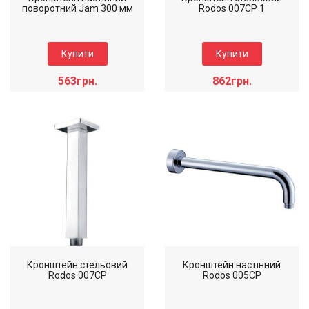
поворотний Jam 300 мм
Rodos 007CP 1
Купити
Купити
563грн.
862грн.
Коллекція: Jam
Коллекція: Rodos
Наявність: Товар у дорозі
Наявність: Є на складі
Колір виробу: Хром
Колір виробу: Хром
Кронштейн стельовий
Кронштейн настінний
Rodos 007CP
Rodos 005CP