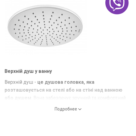
Верхній душ у ванну
Верхній душ
-
це душова головка, яка
розташовується на стелі або на стіні над ванною
або душем
. Вона забезпечує зручний та комфортний
душ, оскільки вода розпилюється по всій поверхні
Подробнее
тіла. Верхній душ маэ різні форми та розміри,
включаючи
круглу
,
квадратну
, прямокутну та овальну
форми.