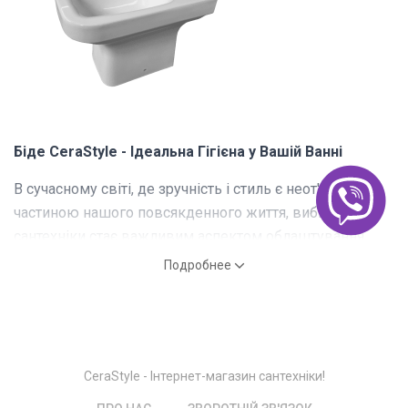
Біде CeraStyle - Ідеальна Гігієна у Вашій Ванні
В сучасному світі, де зручність і стиль є неот'ємною
частиною нашого повсякденного життя, вибір
сантехніки стає важливим аспектом облаштування
ванної кімнати. Один із ключових елементів, який
Подробнее
додає якість і комфорт вашому санітарному
приміщенню - це біде від визнаного бренду CeraStyle.
Переваги використання біде:
CeraStyle - Інтернет-магазин сантехніки!
Біде - це не тільки модний елемент дизайну, але і
практичний аксесуар для забезпечення максимальної