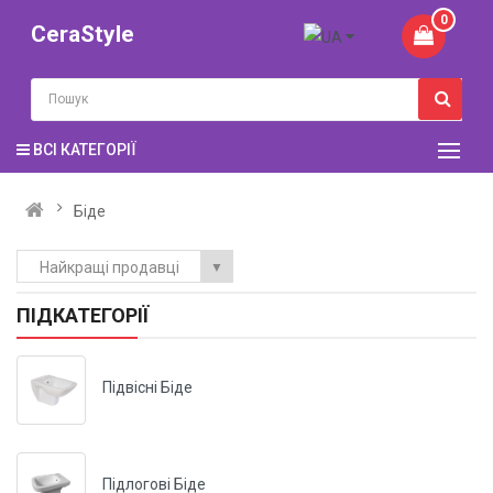
0
CeraStyle
ВСІ КАТЕГОРІЇ
Біде
Найкращі продавці
▼
ПІДКАТЕГОРІЇ
Підвісні Біде
Підлогові Біде