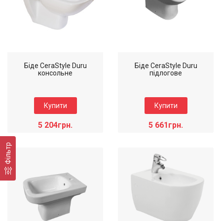
Біде CeraStyle Duru
Біде CeraStyle Duru
консольне
підлогове
Купити
Купити
5 204грн.
5 661грн.
Вид: Біде
Вид: Біде
Габарити: 510*395*340
Габарити: 510*395*340
Фільтр
Гарантія: 5 років
Гарантія: 5 років
Злив води: Горизонтальний
Злив води: Горизонтальний
Коллекція: Duru
Коллекція: Duru
Комплектація: Без донного
Комплектація: Без донного
клапану / Змішувача
клапану / Змішувача
Країна виробник: Туреччина
Країна виробник: Туреччина
Матеріал: Кераміка
Матеріал: Кераміка
Монтаж: Підвісний
Монтаж: Підлоговий
Наявність: Є на складі
Наявність: Є на складі