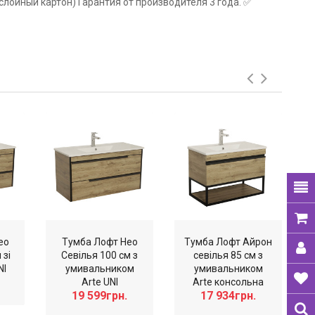
слойный картон) Гарантия от производителя 3 года. ✅
ео
Тумба Лофт Нео
Тумба Лофт Айрон
 зі
Севілья 100 см з
севілья 85 см з
NI
умивальником
умивальником
Arte UNI
Arte консольна
19 599грн.
17 934грн.