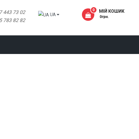
0
МІЙ КОШИК
7 443 73 02
UA
- 0грн.
5 783 82 82