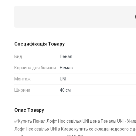
Специфікація Товару
Вид
Пенал
Корзина для білизни
Немає
Монтаж
UNI
Ширина
40 см
Опис Товару
✅Купить Пенал Лофт Нео севілья UNI цена Пеналы UNI - Ун
Лофт Нео севілья UNI в Киеве купить со склада недорого с