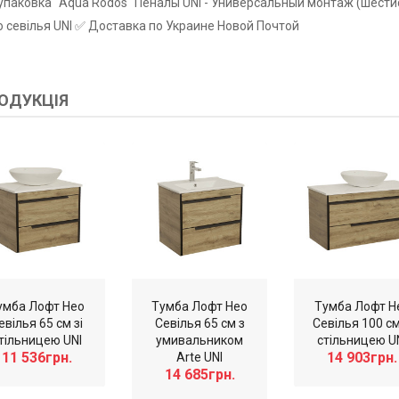
упаковка "Aqua Rodos" Пеналы UNI - Универсальный монтаж (шести
 севілья UNI ✅ Доставка по Украине Новой Почтой
ОДУКЦІЯ
умба Лофт Нео
Тумба Лофт Нео
Тумба Лофт Н
евілья 65 см зі
Севілья 65 см з
Севілья 100 см
тільницею UNI
умивальником
стільницею U
11 536грн.
14 903грн.
Arte UNI
14 685грн.