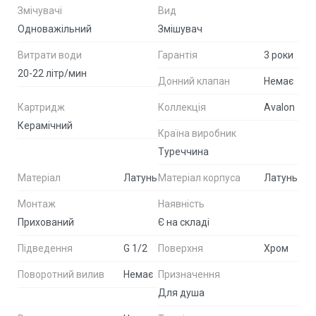
Змічувачі
Вид
Одноважільний
Змішувач
Витрати води
Гарантія
3 роки
20-22 літр/мин
Донний клапан
Немає
Картридж
Коллекція
Avalon
Керамічний
Країна виробник
Туреччина
Матеріал
Латунь
Матеріал корпуса
Латунь
Монтаж
Наявність
Прихований
Є на складі
Підведення
G 1/2
Поверхня
Хром
Поворотний вилив
Немає
Призначення
Для душа