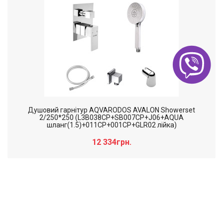
Душовий гарнітур AQVARODOS AVALON Showerset
2/250*250 (L3B038CP+SB007CP+J06+AQUA
шланг(1.5)+011CP+001CP+GLR02 лійка)
12 334грн.
Слайдер дополнительного: Нечего
×
отобразить!