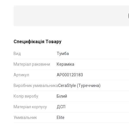
Специфікація Товару
Вид
Тумба
Матеріал раковини
Кераміка
Артикул
АР000120183
Виробник умивальника
CeraStyle (Туреччина)
Колір виробу
Білий
Матеріал корпусу
ДСП
Умивальник
Elite