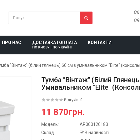
06
09
ПРО НАС
ДОСТАВКА І ОПЛАТА
КОНТАКТИ
ПО КИЄВУ | ПО УКРАЇНІ
умба "Вінтаж" (білий глянець) 60 см з умивальником "Elite" (консоль
Тумба "Вінтаж" (білий Глянець
Умивальником "Elite" (консол
Відгуків: 0
11 870грн.
Модель:
АР000120183
Склад
В наявності