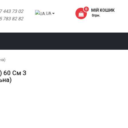
0
МІЙ КОШИК
7 443 73 02
UA
- 0грн.
5 783 82 82
на)
) 60 См З
ьна)