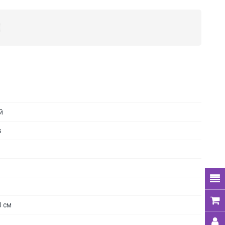
й
s
0 см