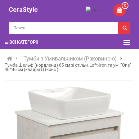
0
CeraStyle
ВСІ КАТЕГОРІЇ
Тумби з Умивальником (Раковиною)
Тумба Шельф (нордленд) 65 см зі стільн. Loft-Iron та ум. "One"
46*46 см (квадрат) (конс.)