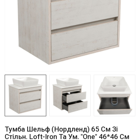
Тумба Шельф (нордленд) 65 См Зі
Стільн. Loft-Iron Та Ум. "One" 46*46 См