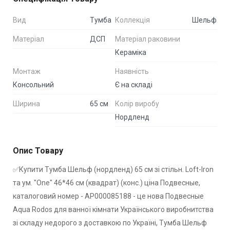
Вид
Тумба
Коллекція
Шельф
Матеріал
ДСП
Матеріал раковини
Кераміка
Монтаж
Наявність
Консольний
Є на складі
Ширина
65 см
Колір виробу
Нордленд
Опис Товару
✅Купити Тумба Шельф (нордленд) 65 см зі стільн. Loft-Iron
та ум. "One" 46*46 см (квадрат) (конс.) ціна Подвесные,
каталоговий номер - АР000085188 - це нова Подвесные
Aqua Rodos для ванної кімнати Українського виробнитства
зі складу недорого з доставкою по Україні, Тумба Шельф