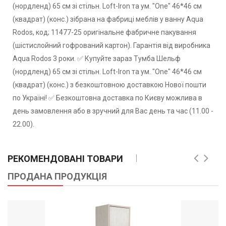
(нордленд) 65 см зі стільн. Loft-Iron та ум. "One" 46*46 см
(квадрат) (конс.) зібрана на фабриці меблів у ванну Aqua
Rodos, код; 11477-25 оригінальне фабричне пакування
(шістислойний гофрований картон). Гарантія від виробника
Aqua Rodos 3 роки. ✅ Купуйте зараз Тумба Шельф
(нордленд) 65 см зі стільн. Loft-Iron та ум. "One" 46*46 см
(квадрат) (конс.) з безкоштовною доставкою Нової пошти
по Україні! ✅ Безкоштовна доставка по Києву можлива в
день замовлення або в зручний для Вас день та час (11.00 -
22.00).
РЕКОМЕНДОВАНІ ТОВАРИ
ПРОДАНА ПРОДУКЦІЯ