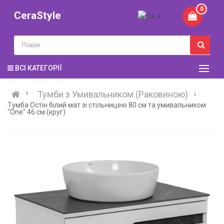
0
CeraStyle
ВСІ КАТЕГОРІЇ
Тумби з Умивальником (Раковиною)
Тумба Остiн білий мат зі стільницею 80 см та умивальником
"One" 46 см (круг)