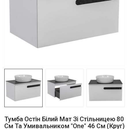
Тумба Остiн Білий Мат Зі Стільницею 80
См Та Умивальником "One" 46 См (круг)