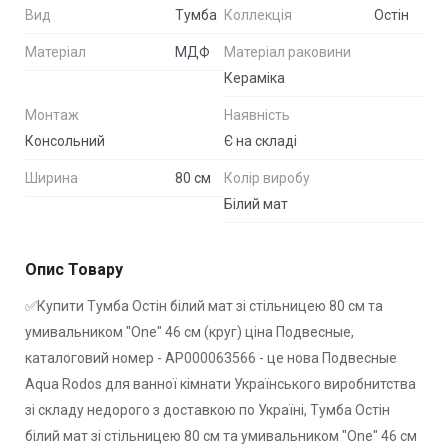
Вид
Тумба
Коллекція
Остiн
Матеріал
МДФ
Матеріал раковини
Кераміка
Монтаж
Наявність
Консольний
Є на складі
Ширина
80 см
Колір виробу
Білий мат
Опис Товару
✅Купити Тумба Остiн білий мат зі стільницею 80 см та
умивальником "One" 46 см (круг) ціна Подвесные,
каталоговий номер - АР000063566 - це нова Подвесные
Aqua Rodos для ванної кімнати Українського виробнитства
зі складу недорого з доставкою по Україні, Тумба Остiн
білий мат зі стільницею 80 см та умивальником "One" 46 см