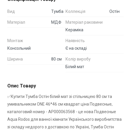
Вид
Тумба
Коллекція
Остiн
Матеріал
МДФ
Матеріал раковини
Кераміка
Монтаж
Наявність
Консольний
Є на складі
Ширина
80 см
Колір виробу
Білий мат
Опис Товару
✅Купити Тумба Остiн білий мат зі стільницею 80 см та
умивальником ONE 46*46 см квадрат ціна Подвесные,
каталоговий номер - АР000063568 - це нова Подвесные
Aqua Rodos для ванної кімнати Українського виробнитства
зі складу недорого з доставкою по Україні, Тумба Остiн