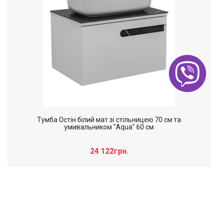
Тумба Остiн білий мат зі стільницею 70 см та
умивальником "Aqua" 60 см
24 122грн.
Слайдер дополнительного: Нечего
×
отобразить!