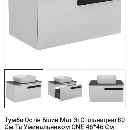
Тумба Остiн Білий Мат Зі Стільницею 80
См Та Умивальником ONE 46*46 См