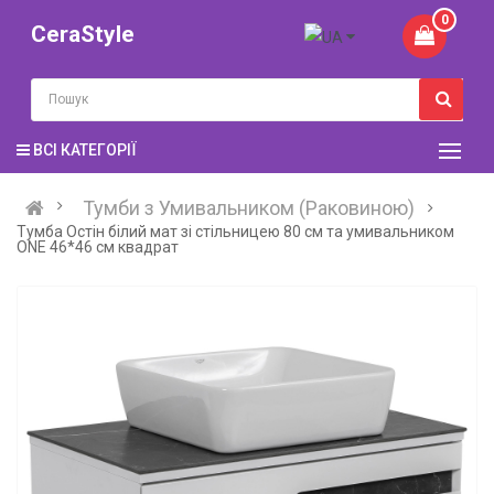
0
CeraStyle
ВСІ КАТЕГОРІЇ
Тумби з Умивальником (Раковиною)
Тумба Остiн білий мат зі стільницею 80 см та умивальником
ONE 46*46 см квадрат