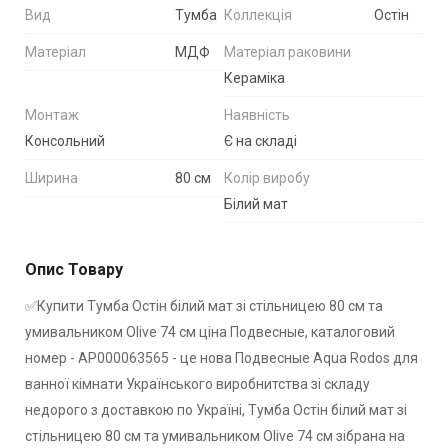
Вид
Тумба
Коллекція
Остiн
Матеріал
МДФ
Матеріал раковини
Кераміка
Монтаж
Наявність
Консольний
Є на складі
Ширина
80 см
Колір виробу
Білий мат
Опис Товару
✅Купити Тумба Остiн білий мат зі стільницею 80 см та
умивальником Olive 74 см ціна Подвесные, каталоговий
номер - АР000063565 - це нова Подвесные Aqua Rodos для
ванної кімнати Українського виробнитства зі складу
недорого з доставкою по Україні, Тумба Остiн білий мат зі
стільницею 80 см та умивальником Olive 74 см зібрана на