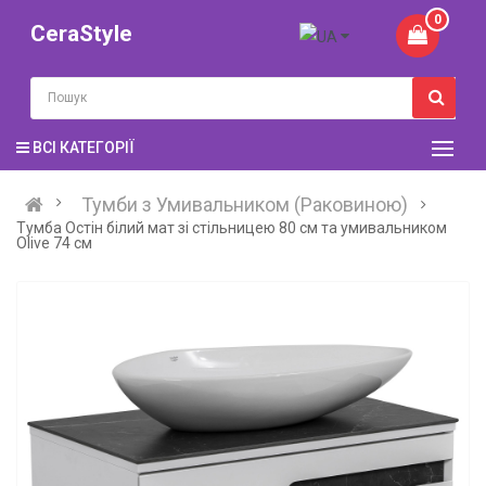
0
CeraStyle
ВСІ КАТЕГОРІЇ
Тумби з Умивальником (Раковиною)
Тумба Остiн білий мат зі стільницею 80 см та умивальником
Olive 74 см