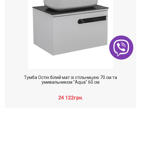
Тумба Остiн білий мат зі стільницею 70 см та
умивальником "Aqua" 60 см
24 122грн.
Слайдер дополнительного: Нечего
×
отобразить!