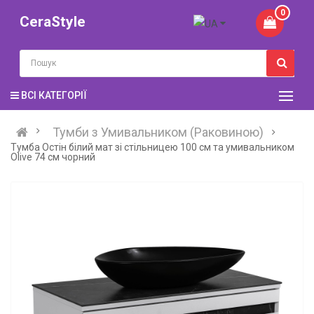
0
CeraStyle
ВСІ КАТЕГОРІЇ
Тумби з Умивальником (Раковиною)
Тумба Остiн білий мат зі стільницею 100 см та умивальником
Olive 74 см чорний