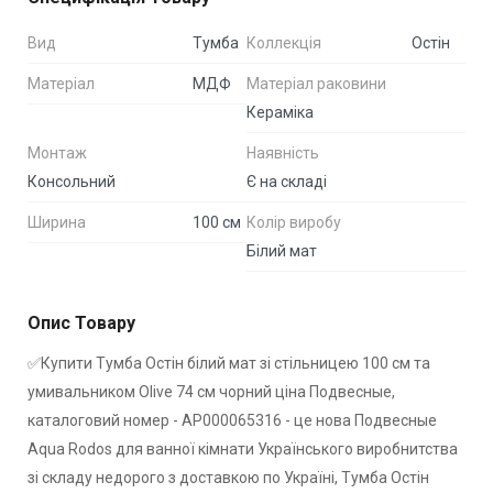
Вид
Тумба
Коллекція
Остiн
Матеріал
МДФ
Матеріал раковини
Кераміка
Монтаж
Наявність
Консольний
Є на складі
Ширина
100 см
Колір виробу
Білий мат
Опис Товару
✅Купити Тумба Остiн білий мат зі стільницею 100 см та
умивальником Olive 74 см чорний ціна Подвесные,
каталоговий номер - АР000065316 - це нова Подвесные
Aqua Rodos для ванної кімнати Українського виробнитства
зі складу недорого з доставкою по Україні, Тумба Остiн