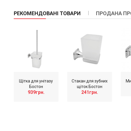
РЕКОМЕНДОВАНІ ТОВАРИ
ПРОДАНА ПР
Щітка для унітазу
Стакан для зубних
Ми
Бостон
щіток Бостон
939грн.
241грн.
Слайдер дополнительного: Нечего отобразит