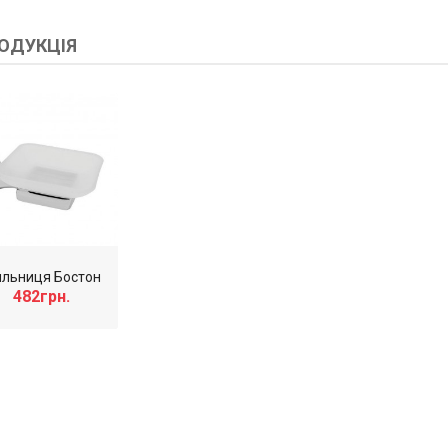
ОДУКЦІЯ
льниця Бостон
482грн.
ь!