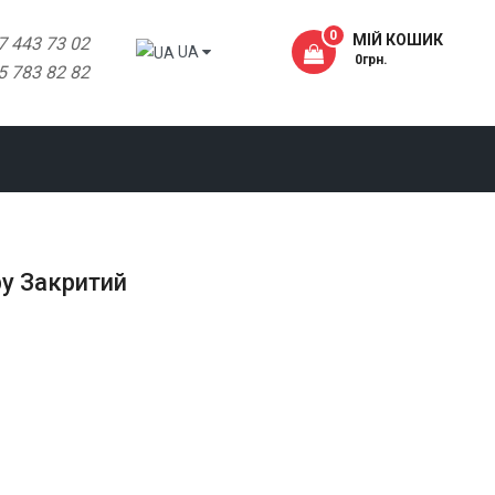
0
МІЙ КОШИК
7 443 73 02
UA
- 0грн.
5 783 82 82
у Закритий