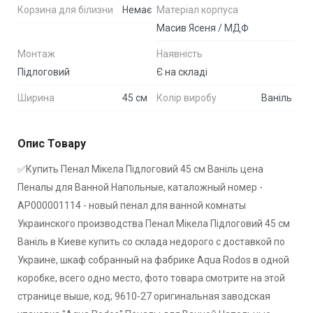
Корзина для білизни
Немає
Матеріал корпуса
Масив Ясеня / МДФ
Монтаж
Наявність
Підлоговий
Є на складі
Ширина
45 см
Колір виробу
Ваніль
Опис Товару
✅Купить Пенал Мікела Підлоговий 45 см Ваніль цена
Пеналы для Ванной Напольные, каталожный номер -
АР000001114 - новый пенал для ванной комнаты
Украинского производства Пенал Мікела Підлоговий 45 см
Ваніль в Киеве купить со склада недорого с доставкой по
Украине, шкаф собранный на фабрике Aqua Rodos в одной
коробке, всего одно место, фото товара смотрите на этой
странице выше, код; 9610-27 оригинальная заводская