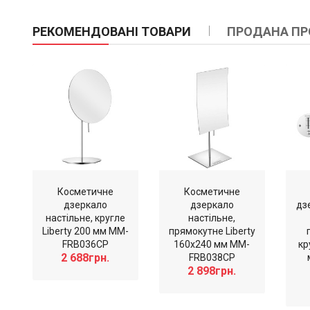
РЕКОМЕНДОВАНІ ТОВАРИ
ПРОДАНА ПР
Косметичне
Косметичне
дзеркало
дзеркало
дз
настільне, кругле
настільне,
Liberty 200 мм MM-
прямокутне Liberty
FRB036CP
160х240 мм MM-
кр
2 688грн.
FRB038CP
2 898грн.