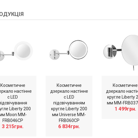
ОДУКЦІЯ
Косметичне
Косметичне
Косметичне
еркало настінне
дзеркало настінне
дзеркало насті
c LED
c LED
кругле Liberty 
підсвічування
підсвічуванням
мм MM-FRB03
1 499грн.
угле Liberty 200
кругле Liberty 200
мм Moon MM-
мм Universe MM-
FRB046CP
FRB060CP
3 215грн.
6 834грн.