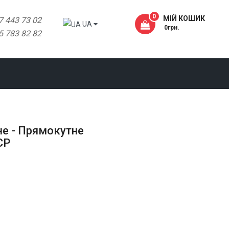
0
МІЙ КОШИК
7 443 73 02
UA
- 0грн.
5 783 82 82
не - Прямокутне
CP