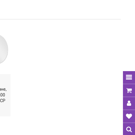
нне,
200
7CP