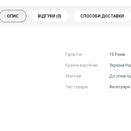
ОПИС
ВІДГУКИ (0)
СПОСОБИ ДОСТАВКИ
Гарантія
10 Років
Країна виробник
Україна Іта
Монтаж
До стіни пі
Тип товарів
Аксесуари