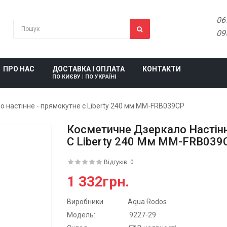
06
09
ПРО НАС
ДОСТАВКА І ОПЛАТА
КОНТАКТИ
ПО КИЄВУ | ПО УКРАЇНІ
 настінне - прямокутне c Liberty 240 мм MM-FRB039CP
Косметичне Дзеркало Настін
C Liberty 240 Мм MM-FRB039
Відгуків: 0
1 332грн.
Виробники
Aqua Rodos
Модель:
9227-29