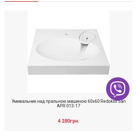
Умивальник над пральною машиною 60х60 Redokss San
APR 013-17
4 280грн.