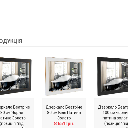
ОДУКЦІЯ
ркало Беатріче
Дзеркало Беатріче
Дзеркало Беат
80 см Чорне
80 см Біле Патина
100 см чорни
атина Золото
Золото
патина золот
8 651грн.
(позиція "під
(позиція "пі