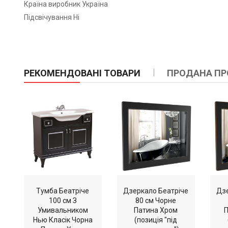
Країна виробник Україна
Підсвічування Ні
РЕКОМЕНДОВАНІ ТОВАРИ
ПРОДАНА ПР
Тумба Беатріче
Дзеркало Беатріче
Дзе
100 см З
80 см Чорне
Умивальником
Патина Хром
П
Нью Класік Чорна
(позиція "під