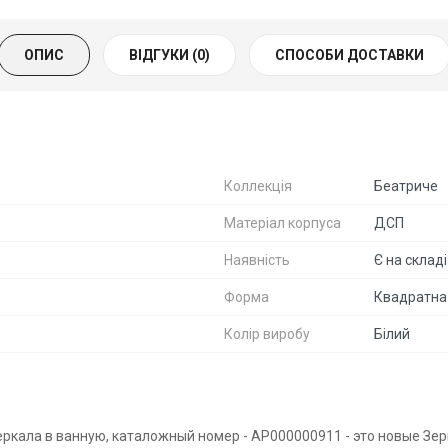
ОПИС
ВІДГУКИ (0)
СПОСОБИ ДОСТАВКИ
Коллекція
Беатриче
Матеріал корпуса
ДСП
Наявність
Є на складі
Форма
Квадратна
Колір виробу
Білий
еркала в ванную, каталожный номер - АР000000911 - это новые Зе