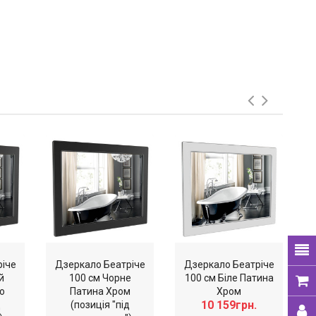
річе
Дзеркало Беатріче
Дзеркало Беатріче
й
100 см Чорне
100 см Біле Патина
о
Патина Хром
Хром
10 159грн.
д
(позиція "під