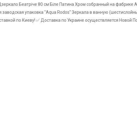
Дзеркало Беатріче 80 см Біле Патина Хром собранный на фабрике A
я заводская упаковка "Aqua Rodos" Зеркала в ванную (шестислойны
доставкой по Киеву! ✅ Доставка по Украине осуществляется Новой