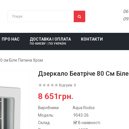
06
09
ПРО НАС
ДОСТАВКА І ОПЛАТА
КОНТАКТИ
ПО КИЄВУ | ПО УКРАЇНІ
0 см Біле Патина Хром
Дзеркало Беатріче 80 См Біл
Відгуків: 0
8 651грн.
Виробники
Aqua Rodos
Модель:
9543-26
Склад
В наявності