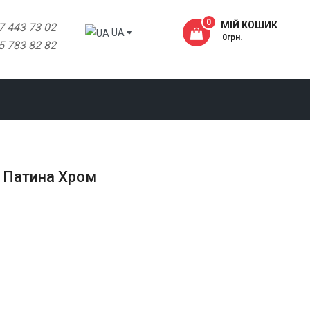
0
МІЙ КОШИК
7 443 73 02
UA
- 0грн.
5 783 82 82
е Патина Хром