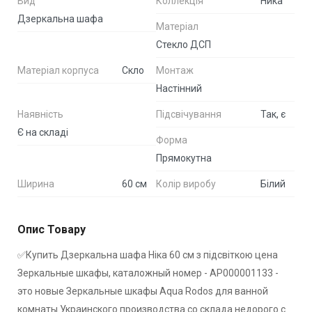
Вид
Коллекція
Ника
Дзеркальна шафа
Матеріал
Стекло ДСП
Матеріал корпуса
Скло
Монтаж
Настінний
Наявність
Підсвічування
Так, є
Є на складі
Форма
Прямокутна
Ширина
60 см
Колір виробу
Білий
Опис Товару
✅Купить Дзеркальна шафа Ніка 60 см з підсвіткою цена
Зеркальные шкафы, каталожный номер - АР000001133 -
это новые Зеркальные шкафы Aqua Rodos для ванной
комнаты Украинского производства со склада недорого с