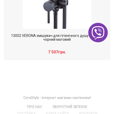
13002 VERONA змішувач для гігієнічного душу з лійкою
чорний матовий
7 507грн.
Слайдер дополнительного: Нечего
×
отобразить!
CeraStyle - Інтернет-магазин сантехніки!
ПРО НАС
ЗВОРОТНІЙ ЗВ'ЯЗОК
ДОСТАВКА
КАРТА САЙТУ
КОНТАКТИ