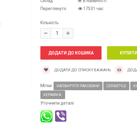
Склад
В наявності
Переглянуто
17531 час
Кількість
ДОДАТИ ДО СПИСКУ БАЖАНЬ
ДОДА
Мітки:
НАПІВКРУГЛІ РАКОВИНИ
CERASTYLE
К
КЕРАМІКА.
Уточнити деталі