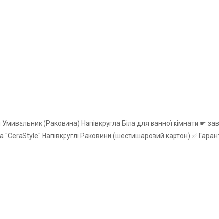
см Умивальник (Раковина) Напівкругла Біла для ванної кімнати ☛ з
а "CeraStyle" Напівкруглі Раковини (шестишаровий картон) ✅ Гаранті