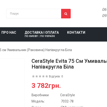
06
09
ПРО НАС
ДОСТАВКА І ОПЛАТА
КОНТАКТИ
ПО КИЄВУ | ПО УКРАЇНІ
 75 см Умивальник (Раковина) Напівкругла Біла
CeraStyle Evita 75 См Умивал
Напівкругла Біла
Відгуків: 0
3 782грн.
Виробники
CeraStyle
Модель:
7032-78