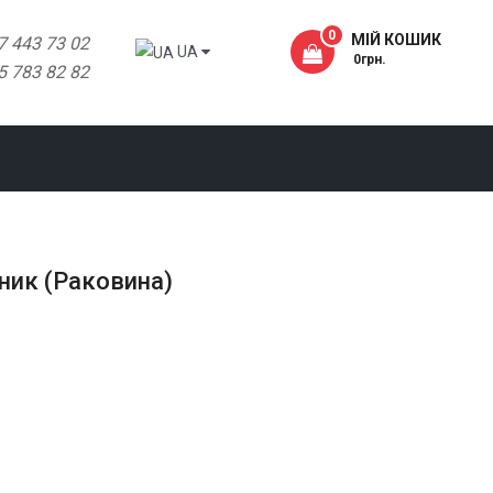
0
МІЙ КОШИК
7 443 73 02
UA
- 0грн.
5 783 82 82
ьник (Раковина)