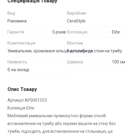
Специфікація Товару
Вид
Виробник
Раковина
CeraStyle
Гарантія
5 років
Коллекція
Elite
Комплектація
Монтаж
Без тумби до стіни на тумбу
Умивальник, хромоване кільце для переливу, фабричне пакування в гофрованай кортон
Наявність
Ширина
100 см
Є на складі
Опис Товару
Артикул АР0001553
Колекція Elite
Меблевий умивальник прямокутної форми спосіб
встановлення на тумбу або окремо вішати на стіну бес
тумби, підходить для встановлення на стільницю, це