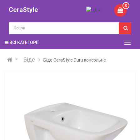
0
CeraStyle
ВСІ КАТЕГОРІЇ
Біде
Біде CeraStyle Duru консольне