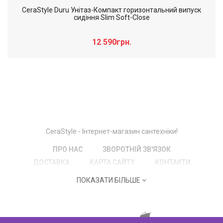
CeraStyle Duru Унітаз-Компакт горизонтальний випуск
сидіння Slim Soft-Close
12 590грн.
Слайдер дополнительного: Нечего
×
отобразить!
CeraStyle - Інтернет-магазин сантехніки!
ПРО НАС
ЗВОРОТНІЙ ЗВ'ЯЗОК
ДОСТАВКА
КАРТА САЙТУ
КОНТАКТИ
ПОКАЗАТИ БІЛЬШЕ
Cerastyle © 2026
by