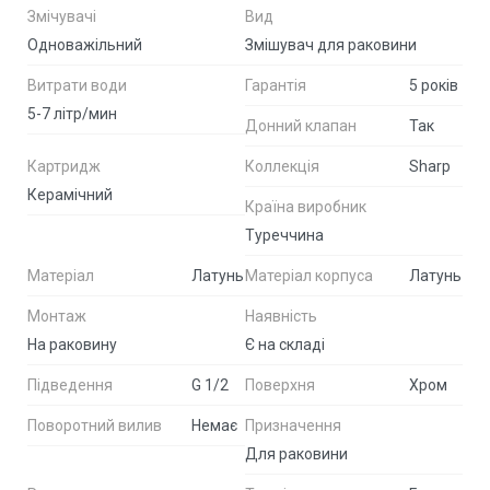
Змічувачі
Вид
Одноважільний
Змішувач для раковини
Витрати води
Гарантія
5 років
5-7 літр/мин
Донний клапан
Так
Картридж
Коллекція
Sharp
Керамічний
Країна виробник
Туреччина
Матеріал
Латунь
Матеріал корпуса
Латунь
Монтаж
Наявність
На раковину
Є на складі
Підведення
G 1/2
Поверхня
Хром
Поворотний вилив
Немає
Призначення
Для раковини