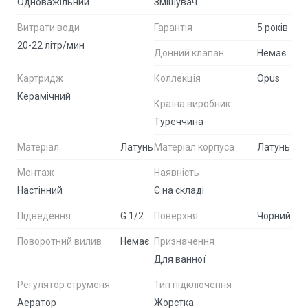
Одноважільний
Змішувач
Витрати води
Гарантія
5 років
20-22 літр/мин
Донний клапан
Немає
Картридж
Коллекція
Opus
Керамічний
Країна виробник
Туреччина
Матеріал
Латунь
Матеріал корпуса
Латунь
Монтаж
Наявність
Настінний
Є на складі
Підведення
G 1/2
Поверхня
Чорний
Поворотний вилив
Немає
Призначення
Для ванної
Регулятор струменя
Тип підключення
Аератор
Жорстка